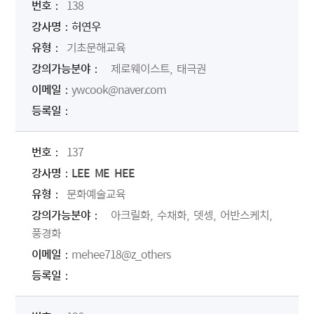
138
허연우
기초문해교육
제로웨이스트, 태극권
ywcook@naver.com
137
LEE ME HEE
문화예술교육
아크릴화, 수채화, 뎃셍, 어반스케치,
풍경화
mehee718@z_others