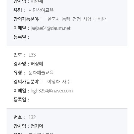
이인재
시민참여교육
한국사 능력 검정 시험 대비반
jaejae64@daum.net
133
허정혜
문화예술교육
야생화 자수
hgh3254@naver.com
132
정기덕