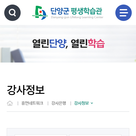
열린
단양
, 열린
학습
강사정보
휴먼네트워크
강사은행
강사정보