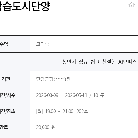
학습도시단양
수명
고미숙
상반기 정규_쉽고 친절한 AI오피스
영기관
단양군평생학습관
간/시수
2026-03-09 ~ 2026-05-11 / 10 주
간/장소
[월] 19:00 ~ 21:00 ,202호
강료
20,000 원