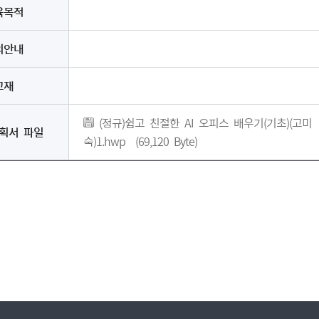
육목적
의안내
교재
(정규)쉽고 친절한 AI 오피스 배우기(기초)(고미
획서 파일
숙)1.hwp
(69,120 Byte)