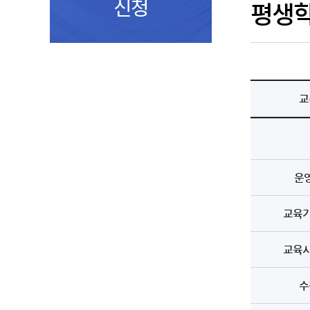
신청
평생
교
운
교육기
교육시
수