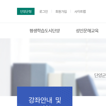
단양군청
로그인
회원가입
사이트맵
평생학습도시단양
성인문해교육
단양군
강좌안내 및