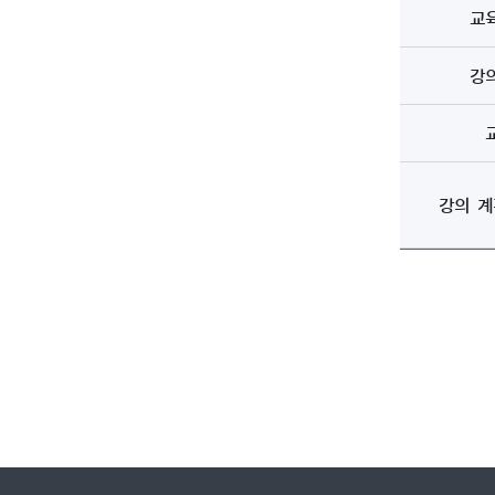
교
강
강의 계